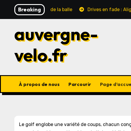
Skip
Breaking
, Position de la balle
Drives en fade : Alignement du 
to
content
auvergne-
velo.fr
À propos de nous
Parcourir
Page d’accue
Le golf englobe une variété de coups, chacun conçu