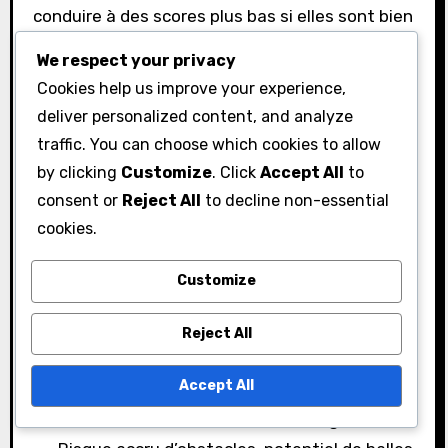
conduire à des scores plus bas si elles sont bien
exécutées. Les avantages de cette approche
We respect your privacy
incluent le potentiel pour des drives plus longs
Cookies help us improve your experience,
et un meilleur positionnement pour les coups
deliver personalized content, and analyze
suivants. Cependant, les inconvénients
traffic. You can choose which cookies to allow
impliquent des risques plus élevés, tels qu’une
by clicking
Customize
. Click
Accept All
to
augmentation des chances de frapper des
consent or
Reject All
to decline non-essential
obstacles ou de se retrouver dans des lies
cookies.
difficiles.
Customize
Avantages
de la
conduite agressive :
Distances plus longues, potentiel pour des
Reject All
scores plus bas et positionnement
Accept All
avantageux.
Inconvénients de la conduite agressive :