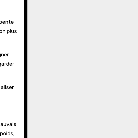
 pente
on plus
gner
garder
aliser
mauvais
 poids,