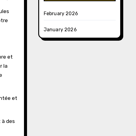
ules
February 2026
otre
January 2026
bre et
r la
e
ontée et
t à des