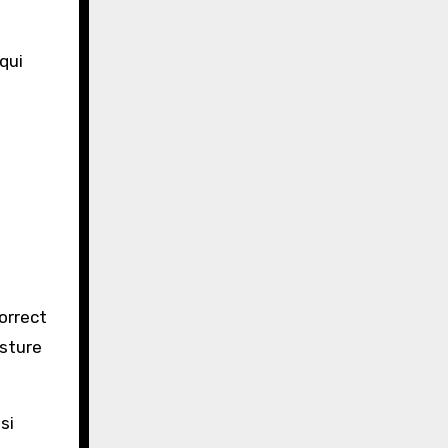
qui
orrect
osture
si