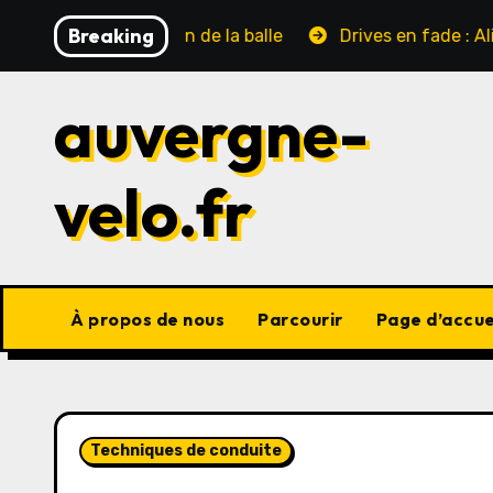
Skip
Breaking
, Position de la balle
Drives en fade : Alignement du
to
content
auvergne-
velo.fr
À propos de nous
Parcourir
Page d’accue
Techniques de conduite