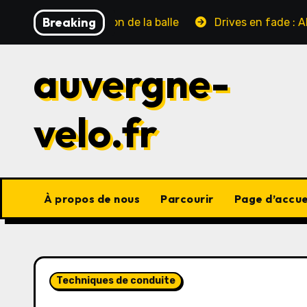
Skip
Breaking
et, Position de la balle
Drives en fade : Alignement d
to
content
auvergne-
velo.fr
À propos de nous
Parcourir
Page d’accue
Techniques de conduite