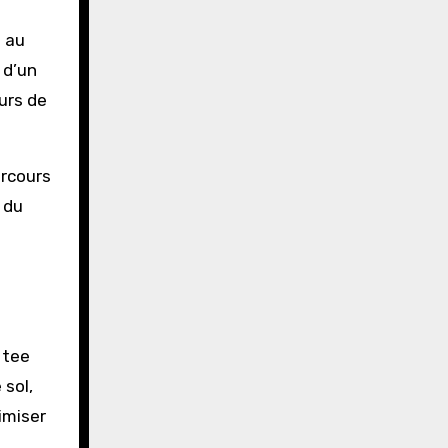
t au
 d’un
urs de
arcours
 du
 tee
 sol,
imiser