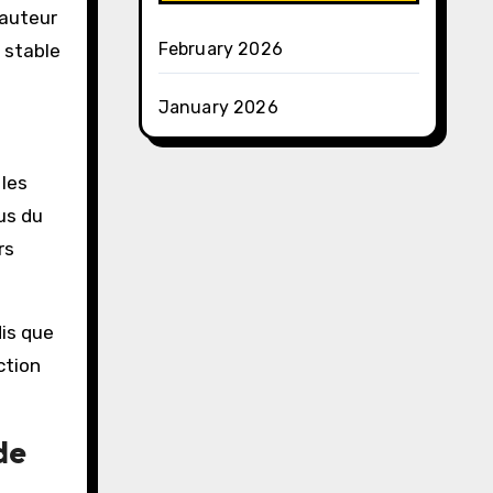
hauteur
February 2026
s stable
January 2026
 les
us du
rs
dis que
ction
de