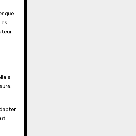
er que
Les
uteur
e
lle a
eure.
adapter
eut